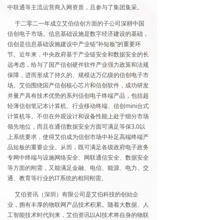
中联通等主流运营商入网资质，且参与了集团集采。
于二零二一年成立艾伯信创方面的子公司深耕中国
信创电子市场。信息基础设施是数字经济建设的基础，
信创是信息基础设施建设中产业链“补短板”的重要环
节。近年来，中央政府基于产业链安全和数据安全的长
远考虑，给与了国产信创硬件软件产业强力政策和法规
保障，进而形成了持久的、规模达万亿级的信创电子市
场。艾伯围绕国产信创核心芯片和信创软件，成功研发
并量产具有技术优势的系列信创电子终端产品，包括超
轻薄信创笔记本计算机、行业移动终端、信创mini台式
计算机等。不但在外观设计和设备性能上处于细分市场
领先地位，而且在通信数据安全方面可满足等保3.0以
上系统要求，使得艾伯成为信创市场中补足高端终端产
品短板的重要企业。从而，既可满足各级政府电子政务
专网中终端与设施网络安全、网联通信安全、数据安全
等方面的刚需，又能满足金融、电信、能源、电力、交
通、教育等行业的IT系统的相同刚需。
艾伯资讯（深圳）有限公司是艾伯科技的创始企
业，拥有丰厚的物联网产品技术积累。随着大数据、人
工智能技术时代到来，艾伯资讯以AI技术将自身的物联