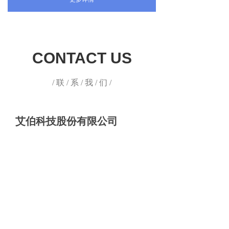
CONTACT US
/ 联 / 系 / 我 / 们 /
艾伯科技股份有限公司
IBO Technology Company Limited
联系电话：(852) 23081266
传真电话：(852) 27894532
邮箱地址：IR@ibotech.com.cn
联系地址：香港九龍旺角彌敦道688號旺角
中心一期16樓1623室